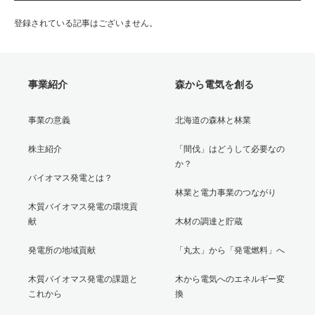
登録されている記事はございません。
事業紹介
森から電気を創る
事業の意義
北海道の森林と林業
株主紹介
「間伐」はどうして必要なの
か？
バイオマス発電とは？
林業と電力事業のつながり
木質バイオマス発電の環境貢
献
木材の調達と貯蔵
発電所の地域貢献
「丸太」から「発電燃料」へ
木質バイオマス発電の課題と
木から電気へのエネルギー変
これから
換