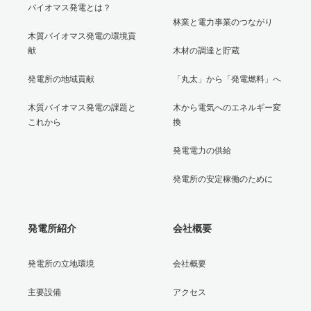
バイオマス発電とは？
林業と電力事業のつながり
木質バイオマス発電の環境貢
献
木材の調達と貯蔵
発電所の地域貢献
「丸太」から「発電燃料」へ
木質バイオマス発電の課題と
木から電気へのエネルギー変
これから
換
発電電力の供給
発電所の安定稼働のために
発電所紹介
会社概要
発電所の立地環境
会社概要
主要設備
アクセス