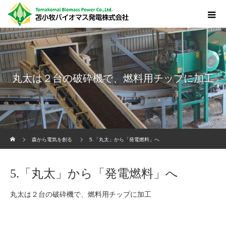
丸太は２台の破砕機で、燃料用チップに加工
ホーム
森から電気を創る
5.「丸太」から「発電燃料」へ
5.「丸太」から「発電燃料」へ
丸太は２台の破砕機で、燃料用チップに加工