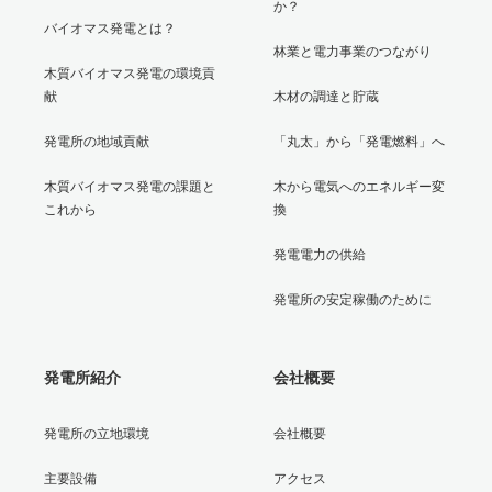
か？
バイオマス発電とは？
林業と電力事業のつながり
木質バイオマス発電の環境貢
献
木材の調達と貯蔵
発電所の地域貢献
「丸太」から「発電燃料」へ
木質バイオマス発電の課題と
木から電気へのエネルギー変
これから
換
発電電力の供給
発電所の安定稼働のために
発電所紹介
会社概要
発電所の立地環境
会社概要
主要設備
アクセス