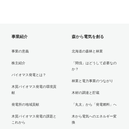
事業紹介
森から電気を創る
事業の意義
北海道の森林と林業
株主紹介
「間伐」はどうして必要なの
か？
バイオマス発電とは？
林業と電力事業のつながり
木質バイオマス発電の環境貢
献
木材の調達と貯蔵
発電所の地域貢献
「丸太」から「発電燃料」へ
木質バイオマス発電の課題と
木から電気へのエネルギー変
これから
換